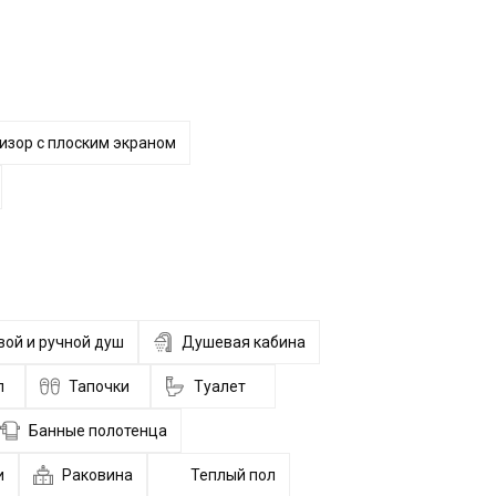
изор с плоским экраном
ой и ручной душ
Душевая кабина
л
Тапочки
Туалет
Банные полотенца
и
Раковина
Теплый пол