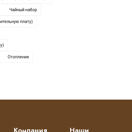
Чайный набор
нительную плату)
у)
Отопление
Компания
Наши