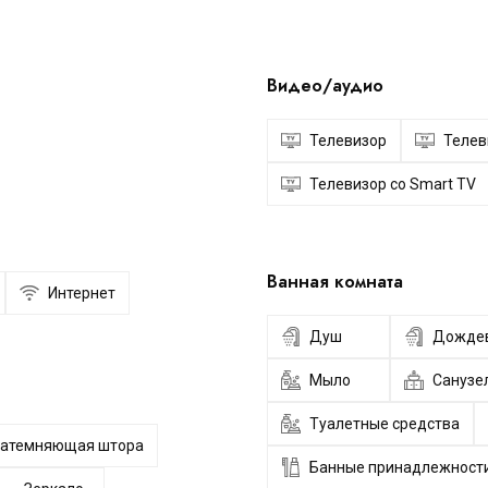
Видео/аудио
Телевизор
Телев
Телевизор со Smart TV
Ванная комната
Интернет
Душ
Дождев
Мыло
Санузе
Туалетные средства
Затемняющая штора
Банные принадлежност