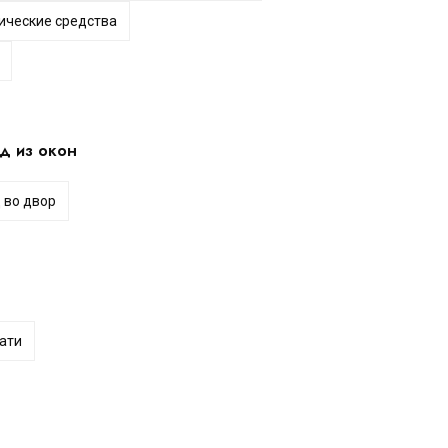
ические средства
д из окон
 во двор
ати